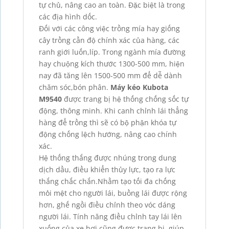
tự chủ, nâng cao an toàn. Đặc biệt là trong
các địa hình dốc.
Đối với các công việc trồng mía hay giống
cây trồng cần độ chính xác của hàng, các
ranh giới luốn,líp. Trong ngành mía đường
hay chuộng kích thước 1300-500 mm, hiện
nay đã tăng lên 1500-500 mm để dễ dành
chăm sóc,bón phân.
Máy kéo Kubota
M9540
được trang bị hệ thống chống sốc tự
động, thông minh. Khi canh chỉnh lái thẳng
hàng để trồng thì sẽ có bộ phận khóa tự
động chống lệch hướng, nâng cao chính
xác.
Hệ thống thắng được nhúng trong dung
dịch dầu, điều khiển thủy lực, tạo ra lực
thắng chắc chắn.Nhằm tạo tối đa chống
mỏi mệt cho người lái, buồng lái được rộng
hơn, ghế ngồi điều chỉnh theo vóc dáng
người lái. Tính năng điều chỉnh tay lái lên
xuống của xe hơi cũng được trang bị, giúp